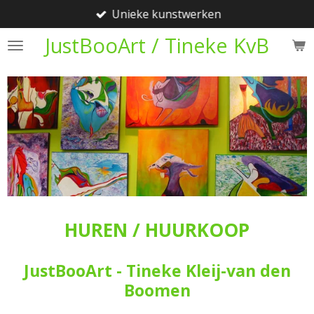
Unieke kunstwerken
Ga
direct
JustBooArt / Tineke KvB
naar
de
hoofdinhoud
HUREN / HUURKOOP
JustBooArt - Tineke Kleij-van den
Boomen