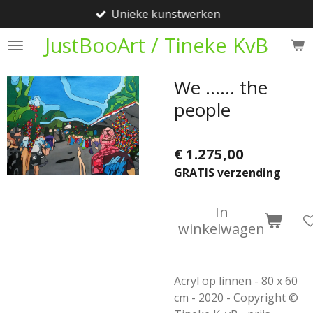
Unieke kunstwerken
Ga
direct
JustBooArt / Tineke KvB
naar
de
We ...... the
hoofdinhoud
people
€ 1.275,00
GRATIS verzending
In
winkelwagen
Acryl op linnen - 80 x 60
cm - 2020 - Copyright ©