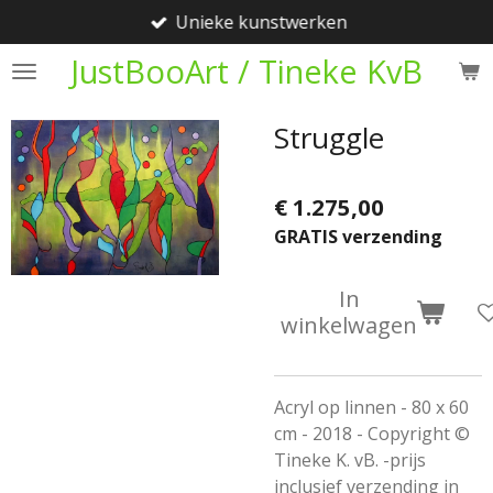
Unieke kunstwerken
Ga
direct
JustBooArt / Tineke KvB
naar
de
Struggle
hoofdinhoud
€ 1.275,00
GRATIS verzending
In
winkelwagen
Acryl op linnen - 80 x 60
cm - 2018 - Copyright ©
Tineke K. vB. -prijs
inclusief verzending in