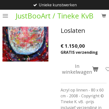
Unieke kunstwerken
Ga
direct
JustBooArt / Tineke KvB
naar
de
Loslaten
hoofdinhoud
€ 1.150,00
GRATIS verzending
In
winkelwagen
Acryl op linnen - 80 x 60
cm - 2008 - Copyright ©
Tineke K. vB. -prijs
inclusief verzending in