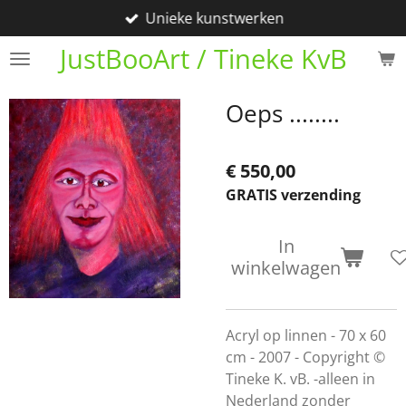
Unieke kunstwerken
Ga
direct
JustBooArt / Tineke KvB
naar
de
Oeps ........
hoofdinhoud
€ 550,00
GRATIS verzending
In
winkelwagen
Acryl op linnen - 70 x 60
cm - 2007 - Copyright ©
Tineke K. vB. -alleen in
Nederland zonder