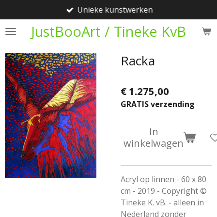
Unieke kunstwerken
Ga
direct
JustBooArt / Tineke KvB
naar
de
Racka
hoofdinhoud
€ 1.275,00
GRATIS verzending
In
winkelwagen
Acryl op linnen - 60 x 80
cm - 2019 - Copyright ©
Tineke K. vB. - alleen in
Nederland zonder