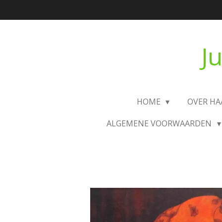
Ga
direct
naar
J
de
hoofdinhoud
HOME
OVER H
ALGEMENE VOORWAARDEN