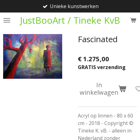
Unieke kunstwerken
Ga
direct
JustBooArt / Tineke KvB
naar
de
Fascinated
hoofdinhoud
€ 1.275,00
GRATIS verzending
In
winkelwagen
Acryl op linnen - 80 x 60
cm - 2018 - Copyright ©
Tineke K. vB. - alleen in
Nederland zonder