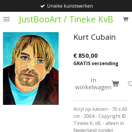
Unieke kunstwerken
Ga
direct
JustBooArt / Tineke KvB
naar
de
Kurt Cubain
hoofdinhoud
€ 850,00
GRATIS verzending
In
winkelwagen
Acryl op katoen - 70 x 60
cm - 2004 - Copyright ©
Tineke K. vB. - alleen in
Nederland zonder