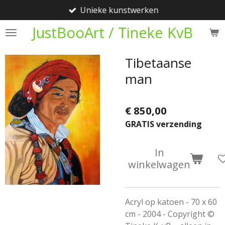
Unieke kunstwerken
Ga
direct
JustBooArt / Tineke KvB
naar
de
Tibetaanse
hoofdinhoud
man
€ 850,00
GRATIS verzending
In
winkelwagen
Acryl op katoen - 70 x 60
cm - 2004 - Copyright ©