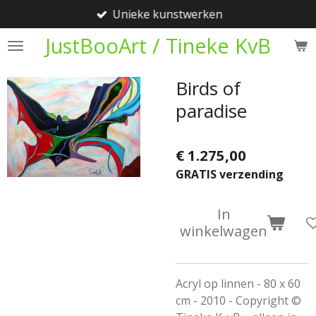
Unieke kunstwerken
Ga
direct
JustBooArt / Tineke KvB
naar
de
Birds of
hoofdinhoud
paradise
€ 1.275,00
GRATIS verzending
In
winkelwagen
Acryl op linnen - 80 x 60
cm - 2010 - Copyright ©