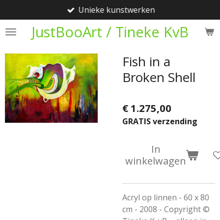
Unieke kunstwerken
Ga
direct
JustBooArt / Tineke KvB
naar
de
Fish in a
hoofdinhoud
Broken Shell
€ 1.275,00
GRATIS verzending
In
winkelwagen
Acryl op linnen - 60 x 80
cm - 2008 - Copyright ©